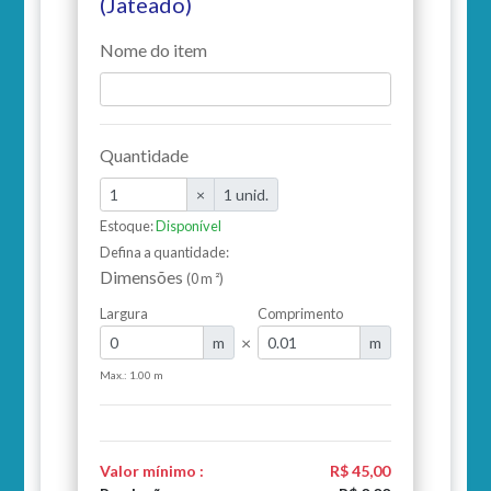
(Jateado)
Nome do item
Quantidade
×
1 unid.
Estoque:
Disponível
Defina a quantidade:
Dimensões
(0 m ²)
Largura
Comprimento
×
m
m
Max.: 1.00 m
Valor mínimo
:
R$ 45,00