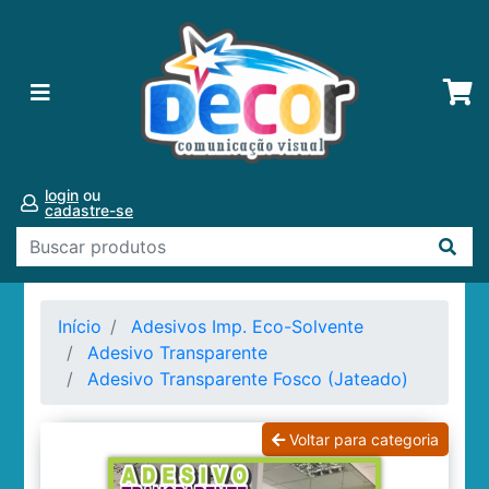
login
ou
cadastre-se
Início
Adesivos Imp. Eco-Solvente
Adesivo Transparente
Adesivo Transparente Fosco (Jateado)
Voltar para categoria