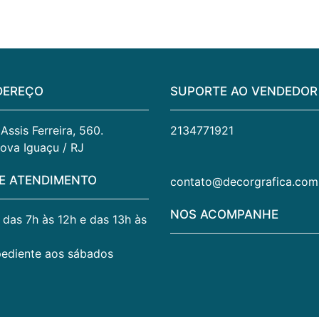
DEREÇO
SUPORTE AO VENDEDOR
ssis Ferreira, 560. 
2134771921
ova Iguaçu / RJ
E ATENDIMENTO
contato@decorgrafica.com
NOS ACOMPANHE
. das 7h às 12h e das 13h às
pediente aos sábados