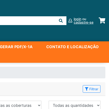
login
ou
cadastre-se
GERAR PDF/X-1A
CONTATO E LOCALIZAÇÃO
Filtrar