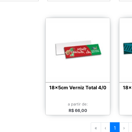
18x5cm Verniz Total 4/0
18x
a partir de:
R$ 66,00
«
‹
1
›