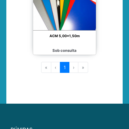
ACM 5,00x1,50m
Sob consulta
«
‹
1
›
»